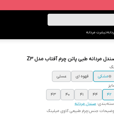
انه
تیشرت مردانه
ندل مردانه طبی پاتن چرم آفتاب مدل Z3
نگ
مشکی
قهوه ای
عسلی
یز
43
40
41
44
42
ته‌بندی
:
صندل مردانه
وضیحات جنس
:
چرم طبیعی گاوی میلینگ