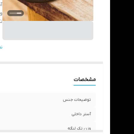
آس
وز
نگ
ج
ن
مشخصات
توضیحات جنس
آستر داخلی
وزن تک لنگه