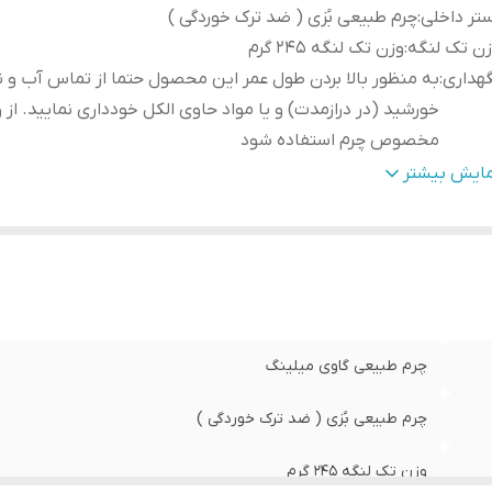
تر داخلی
:
چرم طبیعی بُزی ( ضد ترک خوردگی )
ن تک لنگه
:
وزن تک لنگه 245 گرم
هداری
:
به منظور بالا بردن طول عمر این محصول حتما از تماس آب و ن
خورشید (در درازمدت) و یا مواد حاوی الکل خودداری نمایید. از
مخصوص چرم استفاده شود
نس زیره
:
لاستیک – مقاوم و بدون شکستگی
مایش بیشتر
چرم طبیعی گاوی میلینگ
چرم طبیعی بُزی ( ضد ترک خوردگی )
وزن تک لنگه 245 گرم