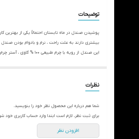
نگهداری
توضیحات
جنس زیره
پوشیدن صندل در ماه تابستان احتمالاً یکی از بهترین کا
بیشتری دارند به علت راحت ، نرم و بادوام بودن صندل ه
این صندل از رویه با چرم طبیعی 100 % گاوی ، آستر چرم طبیعی بزی بدون مواد شیمیایی ، زیره نرم از جنس لاستیک ضد سایش با خاصیت جذب فشار و ضربه تولید شده
و مناسب برای استفاده روزمره و طولانی مدت و پیاده رو
نظرات
شما هم درباره این محصول نظر خود را بنویسید.
برای ثبت نظر، لازم است ابتدا وارد حساب کاربری خود شو
افزودن نظر