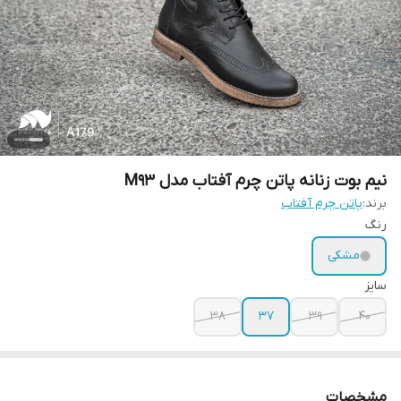
نیم بوت زنانه پاتن چرم آفتاب مدل M93
برند:
پاتن چرم آفتاب
رنگ
مشکی
سایز
38
37
39
40
مشخصات