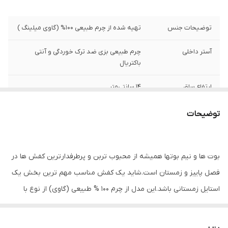
توضیحات جنس
تهیه شده از چرم طبیعی 100% (گاوی میلینگ )
آستر داخلی
چرم طبیعی بزی ضد ترک خوردگی و آنتی
باکتریال
ارتفاع ساق
۱4 سانتی‌متر
ارتفاع پاشنه
3 سانتی‌متر
توضیحات
نگهداری
به منظور بالا بردن طول عمر این محصول حتما
از تماس آب و نور خورشید (در درازمدت) و یا
بوت ها و نیم بوتها همیشه از محبوب تربن و پرطرفدارترین کفش ها در
مواد حاوی الکل خودداری نمایید. از واکس
مخصوص چرم استفاده شود
فصل پاییز و زمستان است.شاید یک کفش مناسب مهم ترین بخش یک
استایل زمستانی باشد.این مدل از چرم 100 % طبیعی (گاوی) از نوع با
کیفیت و مرغوب ساخته شده است که ماندگاری و دوام بالایی دارد . کفی
این نیم بوت از جنس چرم طبیعی ، آنتی باکتریال که مانع از تعریق و بو