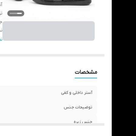
آس
ت
ج
ن
وز
ن
نگ
مشخصات
آستر داخلی و کفی
توضیحات جنس
جنس زیره