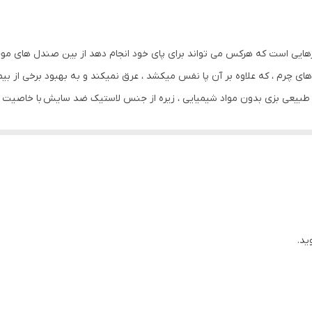
کشی
260 گرم ( 25± )
رهایی است که هرکس می تواند برای پای خود انجام دهد از بین صندل های موجود 
به منظور بالا بردن طول عمر این محصول حتما از تماس آب و نور خور
ای چرم ، که علاوه بر آن پا نفس میکشد ، عرق نمیکند و به بهبود برخی از بی
نمایید. از واکس مخصوص چرم استفاده شود
م طبیعی 100 % گاوی ، آستر چرم طبیعی بزی بدون مواد شیمیایی ، زیره از جنس لاستیک ضد سا
تان هستید که با استفاده طولانی مدت حس خستگی را به پا منتقل نکند این 
ید.