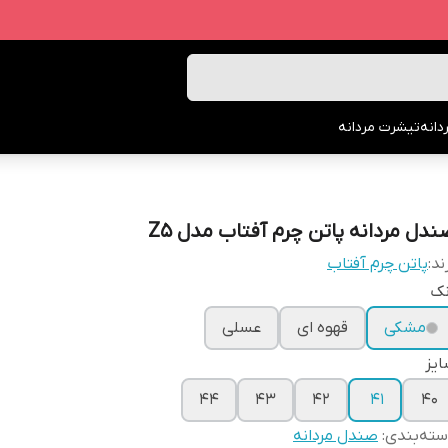
انه
تیشرت مردانه
ندل مردانه پاتن چرم آفتاب مدل Z5
ند:
پاتن چرم آفتاب
نک
مشکی
قهوه ای
عسلی
یز
44
43
42
41
40
ته‌بندی
:
صندل مردانه