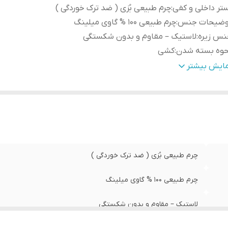
تر داخلی و کفی
:
چرم طبیعی بُزی ( ضد ترک خوردگی )
وضیحات جنس
:
چرم طبیعی 100 % گاوی میلینگ
نس زیره
:
لاستیک – مقاوم و بدون شکستگی
حوه بسته شدن
:
کشی
ن تک لنگه
:
260 گرم ( 25± )
مایش بیشتر
هداری
:
به منظور بالا بردن طول عمر این محصول حتما از تماس آب و ن
خورشید (در درازمدت) و یا مواد حاوی الکل خودداری نمایید. از
مخصوص چرم استفاده شود
چرم طبیعی بُزی ( ضد ترک خوردگی )
چرم طبیعی 100 % گاوی میلینگ
لاستیک – مقاوم و بدون شکستگی