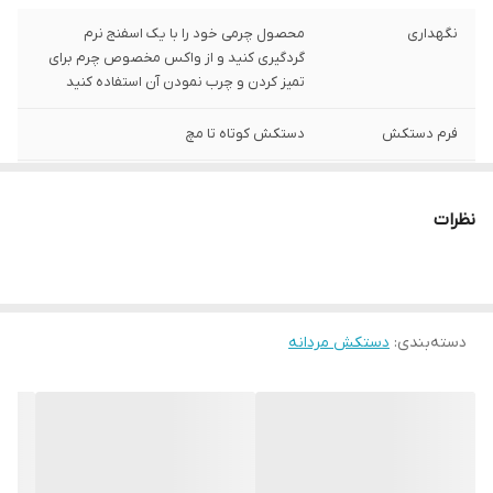
نگهداری
محصول چرمی خود را با یک اسفنج نرم
گردگیری کنید و از واکس مخصوص چرم برای
تمیز کردن و چرب نمودن آن استفاده کنید
فرم دستکش
دستکش کوتاه تا مچ
جزئیات
این دستکش مردانه دارای چرم یک لایه است
نظرات
توضیحات جنس
تهیه شده از 100% چرم طبیعی (گوسفندی)
دسته‌بندی
:
دستکش مردانه