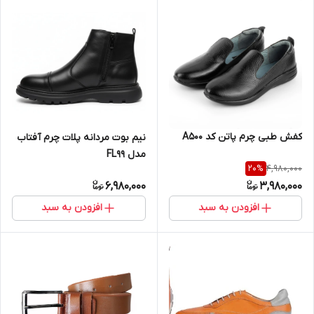
کفش طبی چرم پاتن کد A500
نیم بوت مردانه پلات چرم آفتاب
مدل FL99
4,980,000
20
%
6,980,000
3,980,000
افزودن به سبد
افزودن به سبد