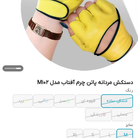
دستکش مردانه پاتن چرم آفتاب مدل M102
رنگ
مشکی ساده
قهوه ای
سبز
آبی
زرد
عسلی
زرشکی
سایز
XL
S
L
M