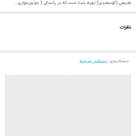
طبیعی (گوسفندی) تهیه شده است که در رانندگی ( موتورسواری ،
دوچرخه سواری، اتومبیل رانی ) بدنسازی و برای انواع ورزش ها مورد
استفاده قرار میگیرد .این دستکش چرم بدون آستر است و در چهار فصل
نظرات
بهار ، تابستان ، پاییز ، زمستان و همچنین به عنوان یک دستکش تزئینی
در تیپ های اسپرت ، عکاسی و ست کردن با لباس های چرم استفاده می
شود. دستکش اسپرت نیمه انگشتی با بند قابل تنظیم ،.در فعالیت ها و
دسته‌بندی
:
دستکش مردانه
ورزش هایی که نیاز به تحرک بالای انگشتان دارند استفاده می شود.