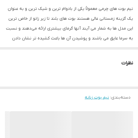
سانتی‌متر
نیم بوت های چرمی معمولاً یکی از بادوام ترین و شیک ترین و به عنوان
یک گزینه زمستانی عالی هستند بوت های بلند تا زیر زانو از خاص ترین
توضیحات جنس
تهیه شده از 100% چرم طبیعی (گاوی )
این مدل ها به شمار می آیند آنها گرمای بیشتری ارائه می‌دهند و نسبت
ارتفاع پاشنه
دو سانتی‌متر
به سرما عایق می باشند و پوشیدن آن ها باعث کشیده تر نشان دادن
پاها می شود. جنس رویه این مدل از چرم 100 % طبیعی (گاوی) و آستر
داخلی (چرم بزی) از نوع با کیفیت و مرغوب ساخته شده است که
نظرات
ماندگاری و دوام بالایی دارد . کفی این نیم بوت از جنس چرم طبیعی ،
آنتی باکتریال که مانع از تعریق و بو گرفتن پامیشود زیرا چرم قابلیت
تنفس دارد و در عین حال عایق است، به این معنی که چرم گرما را حفظ
دسته‌بندی
:
نیم بوت زنانه
می کند اما اجازه می‌دهد تا بخار رطوبت در حین پوشیدن از آن خارج
شود. زیره این کفش از بهترین مواد اولیه است که با خاصیت سبک و
منعطف بودن ، عایق حرارتی بالایی در برابر سرما می باشد. این نیم بوت
بسیار راحت است و با استفاده چندین ساعته در طول روز حس خستگی را
به پا منتقل نمیشود این مدل با ظاهر قدرتمند، ساق بلند و بند‌هایی که