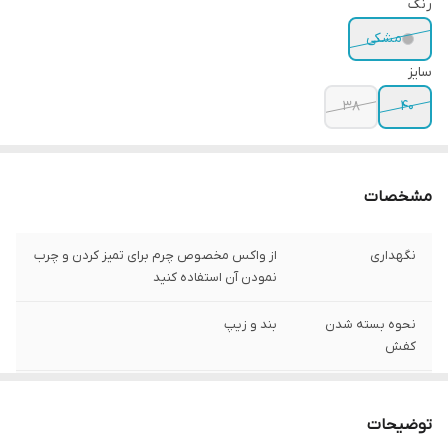
رنگ
مشکی
سایز
38
40
مشخصات
نگهداری
از واکس مخصوص چرم برای تمیز کردن و چرب
نمودن آن استفاده کنید
نحوه بسته شدن
بند و زیپ
کفش
جنس آستر داخلی
چرم بزی آنتی باکتریال ضد تعریق و بو
توضیحات
جزئیات
ارتفاع ساق ۲۰ سانتی‌متر ارتفاع پاشنه پنج