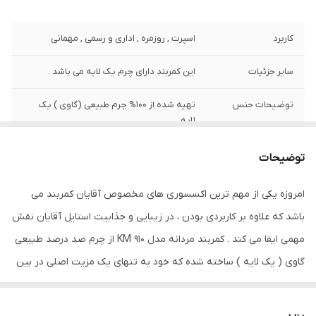
کاربرد
اسپرت , روزمره , اداری و رسمی , مهمانی
سایر جزئیات
این کمربند دارای چرم یک لایه می باشد .
توضیحات جنس
تهیه شده از 100% چرم طبیعی (گاوی ) یک
لایه
پهنای کمربند
3.5 سانتی متر
توضیحات
امروزه یکی از مهم ترین اکسسوری های مخصوص آقایان کمربند می
باشد که علاوه بر کاربردی بودن ، در زیبایی و جذابیت استایل آقایان نقش
مهمی ایفا می کند . کمربند مردانه مدل KM 910 از چرم صد درصد طبیعی
گاوی ( یک لایه ) ساخته شده که خود به تنهای یک مزیت اصلی در بین
کمربندها به شمار می آید این کمربند با کیفیت و ساخت بالایی که دارد
سالیان سال برای شما ماندگار خواهد بود . عرض این کمربند 3.5 سانتی