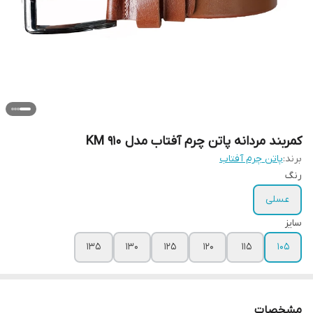
کمربند مردانه پاتن چرم آفتاب مدل KM 910
برند:
پاتن چرم آفتاب
رنگ
عسلی
سایز
135
130
125
120
115
105
مشخصات