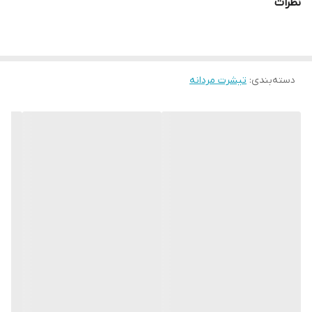
نظرات
کند. این امر باعث میشود در فصلهای گرم سال بدن احساس گرما نکرده و
همچنین باعث جلوگیری از تعریق و بوی بد بدن می شود و در هنگام
استفاده حس خوشایندی به انسان می دهد .
دسته‌بندی
:
تیشرت مردانه