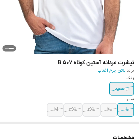
تیشرت مردانه آستین کوتاه B 507
برند:
پاتن چرم آفتاب
رنگ
سفید
سایز
M
3XL
2XL
XL
L
مشخصات