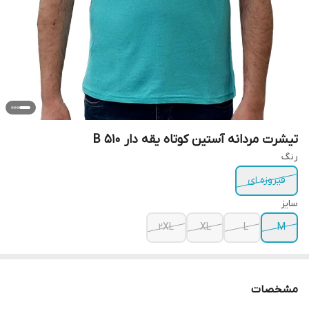
تیشرت مردانه آستین کوتاه یقه دار B 510
رنگ
فیروزه ای
سایز
2XL
XL
L
M
مشخصات