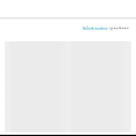
کند. این امر باعث میشود در فصلهای گرم سال بدن احساس گرما نکرده و
همچنین باعث جلوگیری از تعریق و بوی بد بدن می شود و در هنگام
دسته‌بندی
:
تیشرت مردانه
استفاده حس خوشایندی به انسان می دهد .