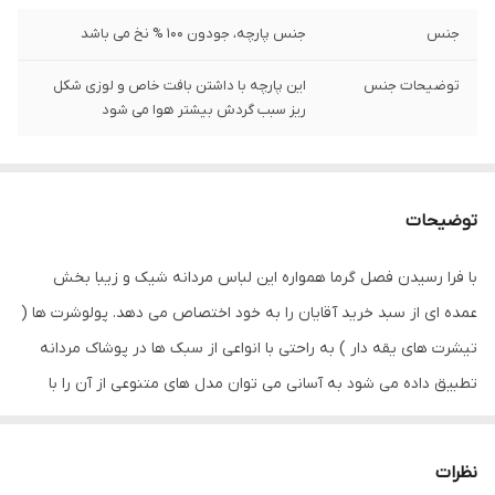
جنس
جنس پارچه، جودون 100 % نخ می باشد
توضیحات جنس
این پارچه با داشتن بافت خاص و لوزی شکل
ریز سبب گردش بیشتر هوا می شود
توضیحات
با فرا رسیدن فصل گرما همواره این لباس مردانه شیک و زیبا بخش
عمده ای از سبد خرید آقایان را به خود اختصاص می دهد. پولوشرت ها (
تیشرت های یقه دار ) به راحتی با انواعی از سبک ها در پوشاک مردانه
تطبیق داده می شود به آسانی می توان مدل های متنوعی از آن را با
انواع شلوار و کفش ست نمود جنس این پولوشرت جودون 100 5 نخ می
باشد
نظرات
داخل این الیاف منافذی وجود دارد که هوا می تواند در آن رفت و آمد