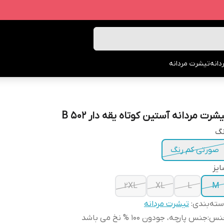
انه
تیشرت مردانه
شرت مردانه آستین کوتاه یقه دار B 502
نگ
صورتی کم رنگ
یز
2XL
XL
L
M
ته‌بندی
:
تیشرت مردانه
نس
:
جنس پارچه، جودون 100 % نخ می باشد