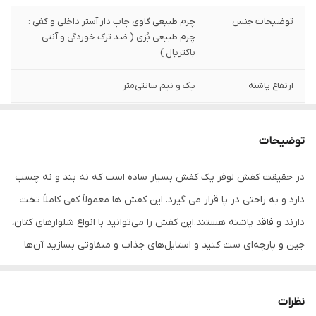
توضیحات جنس
چرم طبیعی گاوی چاپ دار آستر داخلی و کفی :
چرم طبیعی بُزی ( ضد ترک خوردگی و آنتی
باکتریال )
ارتفاع پاشنه
یک و نیم سانتی‌متر
نگهداری کالا
به منظور بالا بردن طول عمر این محصول حتما
از تماس آب و نور خورشید (در درازمدت) و یا
توضیحات
مواد حاوی الکل خودداری نمایید. برای دوام
بیشتر محصولات چرمی، از واکس مخصوص
در حقیقت کفش لوفر یک کفش بسیار ساده است که نه بند و نه چسب
چرم استفاده شود
دارد و به راحتی در پا قرار می گیرد. این کفش ها معمولاً کفی کاملاً تخت
دارند و فاقد پاشنه هستند.این کفش را می‌توانید با انواع شلوارهای کتان،
جین و پارچه‌ای ست کنید و استایل‌های جذاب و متفاوتی بسازید آن‌ها
می‌توانند یک افزودنی شیک برای لباس‌های معمولی و رسمی باشند.
راحت پوشیدن آن‌ها را تبدیل به بهترین‌ترین کفش شما می‌کند و به
نظرات
راحتی به هر لباسی قابل انطباق است جنس رویه و آستر داخلی این