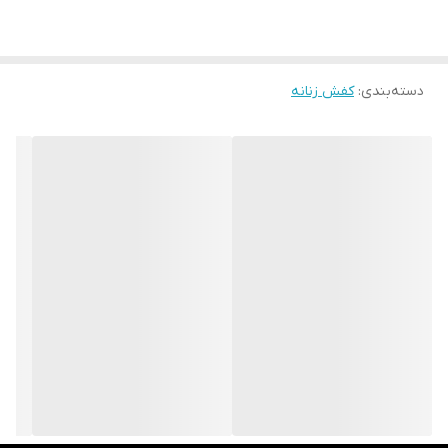
کفش از چرم 100 % طبیعی از نوع با کیفیت و مرغوب ساخته شده است
که باعث می‌شود کفش در طول روز تنفس پذیری بالایی داشته باشد و پا
دسته‌بندی
:
کفش زنانه
در کفش اذیت نشود کفی این کفش ، آنتی باکتریال است که مانع از
تعریق و بو گرفتن پا میشود . این کفش بدون هیچ بندی است و شما می
توانید بر روی کفش به سرعت بلغزید و آن را بپوشید . اگر بدنبال یک
کفش راحت و سبک هستید که بتوانید ساعتها در طول روز و محل کار
خود بپوشید بدوت اینکه حس خستگی را به پای شما منتقل کند این
مدل گزینه بسیار مناسبی خواهد بود .