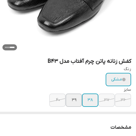
کفش زنانه پاتن چرم آفتاب مدل B43
رنگ
مشکی
سایز
40
39
38
37
36
مشخصات