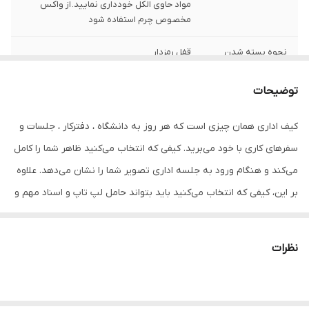
مواد حاوی الکل خودداری نمایید. از واکس
مخصوص چرم استفاده شود
نحوه بسته شدن
قفل رمزدار
سایر جزئیات
دارای سه محفظه مجزای داخلی دارای یک
توضیحات
محفظه لبتابی مجهز به ضربه گیر
کیف اداری همان چیزی است که هر روز به دانشگاه ، دفترکار ، جلسات و
توضیحات جنس
تهیه شده از 100% چرم طبیعی (گاوی )
سفرهای کاری با خود می‌برید. کیفی که انتخاب می‌کنید ظاهر شما را کامل
ابعاد
40x30x10
می‌کند و هنگام ورود به جلسه اداری تصویر شما را نشان می‌دهد. علاوه
بر این، کیفی که انتخاب می‌کنید باید بتواند حامل لپ تاپ و اسناد مهم و
همچنین وسایل شخصی شما باشد.
- کیفی را انتخاب می کنید باید فضای کافی داشته باشد . جادار باشد ، باید
نظرات
محفظه و جیب زیادی داشته باشد تا بتوانید کیف پول، لوازم الکترونیکی
و... را در بخش‌های مختلف مرتب کنید.
فضای داخلی این کیف از گنجایش و ظرفیت قابل قبولی برخوردار بوده و