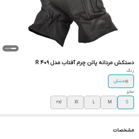
دستکش مردانه پاتن چرم آفتاب مدل R 409
رنگ
مشکی
سایز
2xl
Xl
L
M
S
مشخصات