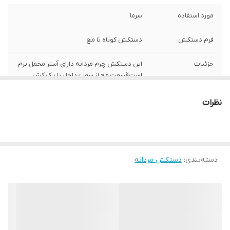
مورد استفاده
سرما
فرم دستکش
دستکش کوتاه تا مچ
جزئیات
این دستکش چرم مردانه دارای آستر مخمل نرم
است قسمت مچ از سمت داخل با یک کش
کوچک جمع شده است این دستکش 80 گرم
وزن دارد
نظرات
توضیحات جنس
تهیه شده از 100% چرم طبیعی (گوسفندی)
دسته‌بندی
:
دستکش مردانه