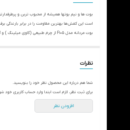
نگهداری
بوت ها و نیم بوتها همیشه از محبوب تربن و پرطرفدارت
است این کفش‌ها بهترین مقاومت را در برابر بارندگی برف
جزئیات
بوت مردانه مدل F105 از چرم طبیعی (گا
طبیعی بزی ضد ترک خوردگی و آنتی باکتریال است که مانع
اجازه می‌دهد تا بخار رطوبت در حین پوشیدن از آن خار
بوت راحت برای استفاده روزمره خود هستید این مدل گزی
نظرات
شما هم درباره این محصول نظر خود را بنویسید.
برای ثبت نظر، لازم است ابتدا وارد حساب کاربری خود شو
افزودن نظر