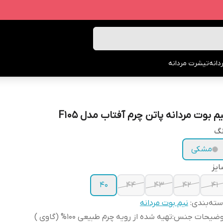
انه
تیشرت مردانه
م بوت مردانه پاتن چرم آفتاب مدل F105
نگ
مشکی
یز
۴۰
44
43
42
41
ته‌بندی
:
نیم بوت مردانه
وضیحات جنس
:
تهیه شده از رویه چرم طبیعی 100% (گاوی )