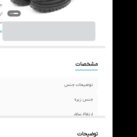
ج
ار
ن
نگ
ن
جز
مشخصات
توضیحات جنس
جنس زیره
ارتفاع ساق
نحوه بسته شدن
توضیحات