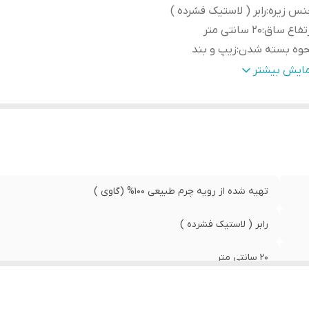
نس زیره
:
رابر ( لاستیک فشرده )
تفاع ساق
:
20 سانتی متر
حوه بسته شدن
:
زیپ و بند
هداری
:
به منظور بالا بردن طول عمر این محصول حتما از تماس آب و ن
مایش بیشتر
خورشید (در درازمدت) و یا مواد حاوی الکل خودداری نمایید. از
مخصوص چرم استفاده شود
ئیات
:
جنس رویه: چرم طبیعی گاوی م
مقاومت سایشی و منعطف جنس کفی: چرم طبیعی بُزی ( ضد ت
خوردگی ) وزن تک لنگه: ۳۵۵ گرم ( ۲۵± ) این کفش علاوه 
زیپ در کناره داخلی می باشد .
تهیه شده از رویه چرم طبیعی 100% (گاوی )
رابر ( لاستیک فشرده )
20 سانتی متر
زیپ و بند