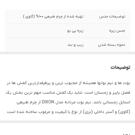
توضیحات جنس
تهیه شده از چرم طبیعی 100% (گاوی )
جنس زیره
زیره پی یو
نحوه بسته شدن
زیپ و بند
سایر جزئیات
ارتفاع پاشنه 3سانت و ارتفتع ساق 14 سانتی متر
توضیحات
نگهداری
به منظور بالا بردن طول عمر این محصول حتما
از تماس آب و نور خورشید (در درازمدت) و یا
بوت ها و نیم بوتها همیشه از محبوب تربن و پرطرفدارترین کفش ها در
مواد حاوی الکل خودداری نمایید. از واکس
فصل پاییز و زمستان است. شاید یک کفش مناسب مهم ترین بخش یک
مخصوص چرم استفاده شود
استایل زمستانی باشد. نیم بوت مردانه مدل DIXON از چرم طبیعی
(گاوی) و آستر داخلی (بزی) از نوع با کیفیت و مرغوب ساخته شده است
که ماندگاری و دوام بالایی دارد . کفی این کفش از جنس چرم طبیعی آنتی
باکتریال است که مانع از تعریق و بو گرفتن پامیشود . زیره این کفش از