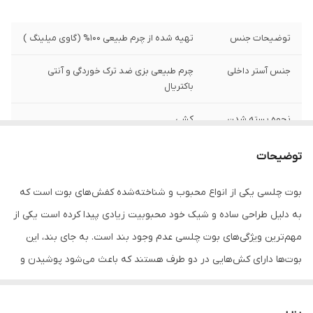
توضیحات جنس
تهیه شده از چرم طبیعی 100% (گاوی میلینگ )
جنس آستر داخلی
چرم طبیعی بزی ضد ترک خوردگی و آنتی
باکتریال
نحوه بسته شدن
کشی
جنس زیره
PU سبک و منعطف
توضیحات
ارتفاع ساق
۱3 سانتی‌متر
بوت چلسی یکی از انواع محبوب و شناخته‌شده کفش‌های بوت است که
به دلیل طراحی ساده و شیک خود محبوبیت زیادی پیدا کرده است یکی از
ارتفاع پاشنه
4 سانتی‌متر
مهم‌ترین ویژگی‌های بوت چلسی عدم وجود بند است. به جای بند، این
وزن
وزن تک لنگه : 300 گرم
بوت‌ها دارای کش‌هایی در دو طرف هستند که باعث می‌شود پوشیدن و
درآوردن آنها بسیار آسان و سریع باشد. وجود کش در دو طرف بوت نه
نگهداری
به منظور بالا بردن طول عمر این محصول حتما
از تماس آب و نور خورشید (در درازمدت) و یا
تنها به زیبایی طراحی کمک می‌کند، بلکه به انعطاف‌پذیری و راحتی در