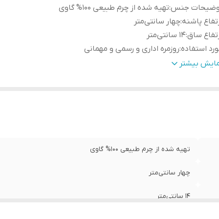
وضیحات جنس
:
تهیه شده از چرم طبیعی 100% گاوی
تفاع پاشنه
:
چهار سانتی‌متر
تفاع ساق
:
۱4 سانتی‌متر
رد استفاده
:
روزمره اداری و رسمی و مهمانی
ئیات
:
وزن این نیم بوت۶۰۰ گرم است . نحوه باز و بسته شدن به 
مایش بیشتر
کناره داخلی می باشد
هداری
:
به منظور بالا بردن طول عمر این محصول حتما از تماس آب و ن
خورشید (در درازمدت) و یا مواد حاوی الکل خودداری نمایید. از
مخصوص چرم استفاده شود
تر داخلی
:
سوییت خز
تهیه شده از چرم طبیعی 100% گاوی
چهار سانتی‌متر
۱4 سانتی‌متر