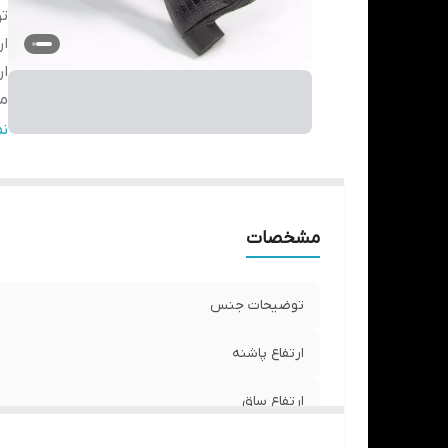
ت
ار
ار
مو
جز
ن
نگ
مشخصات
آس
توضیحات جنس
ارتفاع پاشنه
ارتفاع ساق