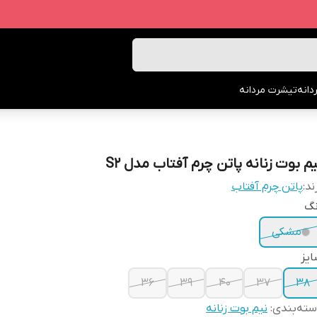
انه
تیشرت مردانه
یم بوت زنانه پاتن چرم آفتاب مدل S2
ند:
پاتن چرم آفتاب
نگ
مشکی
یز
36
39
40
37
38
ته‌بندی
:
نیم بوت زنانه