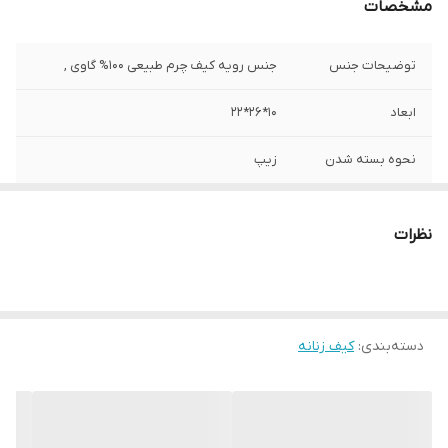
مشخصات
توضیحات جنس
جنس رویه کیف چرم طبیعی 100% گاوی ,
ابعاد
10*26*22
نحوه بسته شدن
زیپ
سایر جزئیات
دارای سه فضای داخلی مجزا ، دارای بند بلند
گردنی
نظرات
مورد استفاده
روزمره ، مهمانی
نگهداری کالا
به منظور بالا بردن طول عمر این محصول حتما
از تماس آب و نور خورشید (در درازمدت) و یا
دسته‌بندی
:
کیف زنانه
مواد حاوی الکل خودداری نمایید.