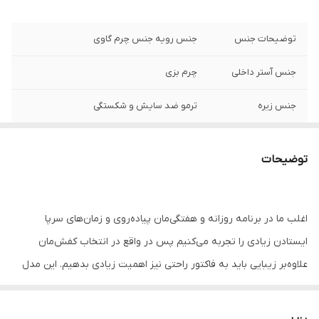
توضیحات جنس
جنس رویه جنس چرم گاوی
جنس آستر داخلی
چرم بزی
جنس زیره
ترمو ضد سایش و شکستگی
ارتفاع پاشنه
2 سانتی متر
توضیحات
نگهداری
به منظور بالا بردن طول عمر این محصول حتما
از تماس آب و نور خورشید (در درازمدت) و یا
مواد حاوی الکل خودداری نمایید.
اغلب ما در برنامه روزانه و هفتگی‌مان پیاده‌روی و زمان‌های سرپا
ایستادن زیادی را تجربه می‌کنیم پس در واقع در انتخاب کفش‌مان
علاوه‌بر زیبایی باید به فاکتور راحتی نیز اهمیت زیادی بدهیم. این مدل
کفش به شما ظاهری دلپذیر و راحت می‌دهد.