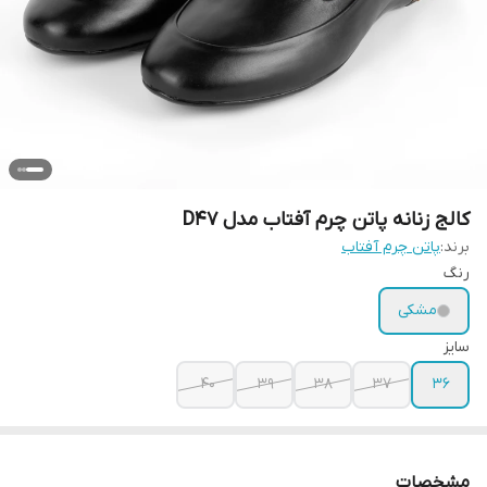
کالج زنانه پاتن چرم آفتاب مدل D47
برند:
پاتن چرم آفتاب
رنگ
مشکی
سایز
40
39
38
37
36
مشخصات