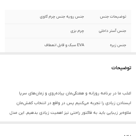
توضیحات جنس
جنس رویه جنس چرم گاوی
جنس آستر داخلی
چرم بزی
جنس زیره
EVA سبک و قابل انعطاف
ارتفاع پاشنه
روزمره ،دانشگاه، پیاده روی
توضیحات
نحوه بسته شدن
کشی
نگهداری
به منظور بالا بردن طول عمر این محصول حتما
اغلب ما در برنامه روزانه و هفتگی‌مان پیاده‌روی و زمان‌های سرپا
از تماس آب و نور خورشید (در درازمدت) و یا
مواد حاوی الکل خودداری نمایید.
ایستادن زیادی را تجربه می‌کنیم پس در واقع در انتخاب کفش‌مان
علاوه‌بر زیبایی باید به فاکتور راحتی نیز اهمیت زیادی بدهیم. این مدل
کفش به شما ظاهری دلپذیر و راحت می‌دهد.