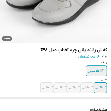
کفش زنانه پاتن چرم آفتاب مدل D48
برند:
پاتن چرم آفتاب
رنگ
طوسی
سایز
40
39
38
37
36
مشخصات