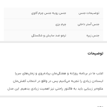
توضیحات جنس
جنس رویه جنس چرم گاوی
جنس آستر داخلی
چرم بزی
جنس زیره
ترمو ضد سایش و شکستگی
مورد استفاده
روزمره ، پیاده روی ، محل کار ؛ دانشگاه
توضیحات
نگهداری
به منظور بالا بردن طول عمر این محصول حتما
از تماس آب و نور خورشید (در درازمدت) و یا
مواد حاوی الکل خودداری نمایید.
اغلب ما در برنامه روزانه و هفتگی‌مان پیاده‌روی و زمان‌های سرپا
ایستادن زیادی را تجربه می‌کنیم پس در واقع در انتخاب کفش‌مان
علاوه‌بر زیبایی باید به فاکتور راحتی نیز اهمیت زیادی بدهیم. این مدل
کفش به شما ظاهری دلپذیر و راحت می‌دهد.