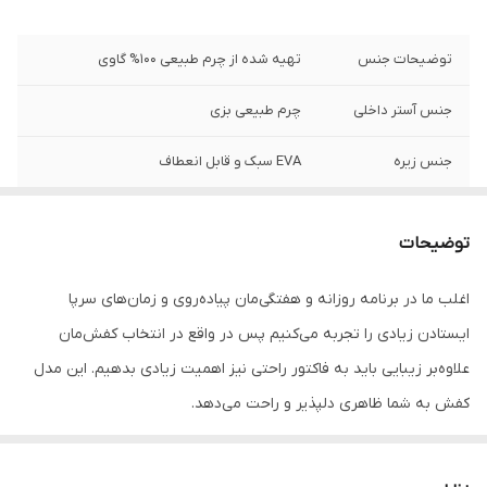
توضیحات جنس
تهیه شده از چرم طبیعی 100% گاوی
جنس آستر داخلی
چرم طبیعی بزی
جنس زیره
EVA سبک و قابل انعطاف
نحوه بسته شدن
بندی
توضیحات
مورد استفاده
روزمره ، دانشگاه ، محل کار و پیاده روی
اغلب ما در برنامه روزانه و هفتگی‌مان پیاده‌روی و زمان‌های سرپا
نگهداری
به منظور بالا بردن طول عمر این محصول حتما
ایستادن زیادی را تجربه می‌کنیم پس در واقع در انتخاب کفش‌مان
از تماس آب و نور خورشید (در درازمدت) و یا
مواد حاوی الکل خودداری نمایید. از واکس
علاوه‌بر زیبایی باید به فاکتور راحتی نیز اهمیت زیادی بدهیم. این مدل
مخصوص چرم استفاده شود
کفش به شما ظاهری دلپذیر و راحت می‌دهد.