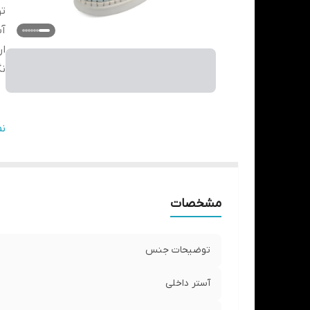
ت
آس
ار
نگ
ن
ن
مو
مشخصات
توضیحات جنس
آستر داخلی