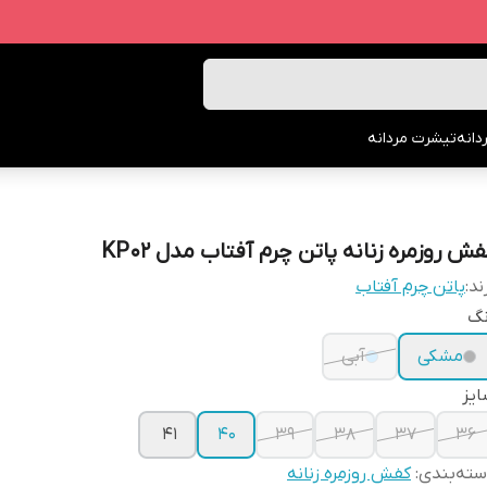
انه
تیشرت مردانه
ش روزمره زنانه پاتن چرم آفتاب مدل KP02
ند:
پاتن چرم آفتاب
نگ
مشکی
آبی
یز
41
40
39
38
37
36
ته‌بندی
:
کفش روزمره زنانه