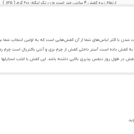
ارتفاع زیره کفش ۴ سانتی متر است وزن تک لنگه: ۲۰۰ گرم ( ۲۵± )
به منظور بالا بردن طول عمر این محصول حتما از تماس آب و نور خور
نمایید. از واکس مخصوص چرم استفاده شود
بندی
شدن با اکثر لباس‌های شما از آن کفش‌هایی است که به اولین انتخاب شما برا
کفش داده است، آستر داخلی کفش از چرم بزی و آنتی باکتریال است چرم رطو
روزمره ، مهمانی ، پیاده روی
فش در طول روز تنفس پذیری بالایی داشته باشد. این کفش با اغلب استایله
ش ها رو با استایل های رسمی هم ست کنید.کفش ها بسیار سبک و راحت و منا
ید.