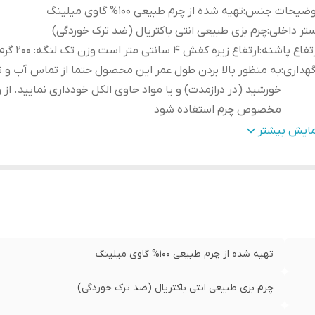
وضیحات جنس
:
تهیه شده از چرم طبیعی 100% گاوی میلینگ
تر داخلی
:
چرم بزی طبیعی انتی باکتریال (ضد ترک خوردگی)
تفاع پاشنه
:
ارتفاع زیره کفش ۴ سانتی متر است وزن تک لنگه: ۲۰۰ گرم ( ۲۵± )
هداری
:
به منظور بالا بردن طول عمر این محصول حتما از تماس آب و ن
خورشید (در درازمدت) و یا مواد حاوی الکل خودداری نمایید. از
مخصوص چرم استفاده شود
حوه بسته شدن
:
بندی
مایش بیشتر
رد استفاده
:
روزمره ، مهمانی ، پیاده روی
تهیه شده از چرم طبیعی 100% گاوی میلینگ
چرم بزی طبیعی انتی باکتریال (ضد ترک خوردگی)