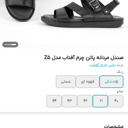
صندل مردانه پاتن چرم آفتاب مدل Z5
برند:
پاتن چرم آفتاب
رنک
مشکی
قهوه ای
عسلی
سایز
44
43
42
41
40
مشخصات