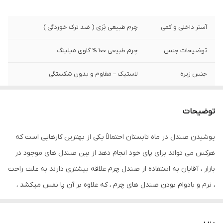
آستر داخلی و کفی
چرم طبیعی بُزی ( ضد ترک خوردگی )
توضیحات جنس
چرم طبیعی 100 % گاوی میلینگ
جنس زیره
لاستیک – مقاوم و بدون شکستگی
نحوه بسته شدن
کشی
توضیحات
وزن تک لنگه
260 گرم ( 25± )
پوشیدن صندل در ماه تابستان احتمالاً یکی از بهترین کارهایی است که
نگهداری
به منظور بالا بردن طول عمر این محصول حتما
هرکس می تواند برای پای خود انجام دهد از بین صندل های موجود در
از تماس آب و نور خورشید (در درازمدت) و یا
مواد حاوی الکل خودداری نمایید. از واکس
بازار ، آقایان به استفاده از صندل چرم علاقه بیشتری دارند به علت راحت
مخصوص چرم استفاده شود
، نرم و بادوام بودن صندل های چرم ، که علاوه بر آن پا نفس میکشد ،
عرق نمیکند و به بهبود برخی از بیماریهای پا سرعت می بخشد و باعث
بوی بد پا نمی شود . این صندل از رویه با چرم طبیعی 100 % گاوی ، آستر