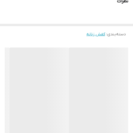
نظرات
صندل تمام چرم طبیعی است و دارای پاشنه 7 سانت پهن است مناسب
برای خانم هایی که به کفش های پاشنه بلند عادت دارند .
دسته‌بندی
:
کفش زنانه