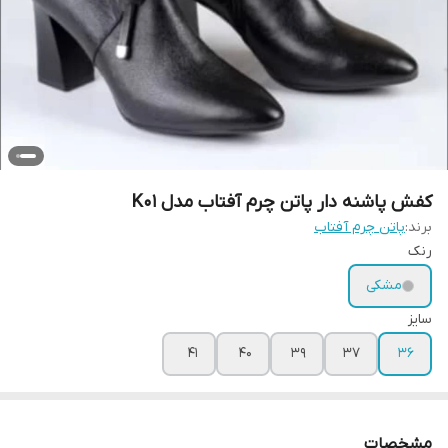
کفش پاشنه دار پاتن چرم آفتاب مدل K01
برند:
پاتن چرم آفتاب
رنک
مشکی
سایز
41
40
39
37
36
مشخصات