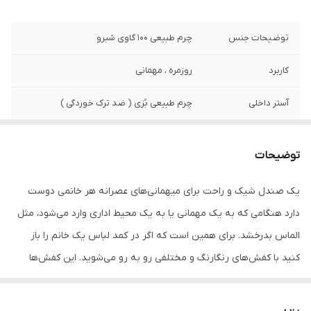
توضیحات جنس
چرم طبیعی 100 گاوی شبرو
کاربرد
روزمره ، مهمانی
آستر داخلی
چرم طبیعی بُزی ( ضد ترک خوردگی )
ارتفاع پاشنه
7 سانتی متر
توضیحات
نگهداری
به منظور بالا بردن طول عمر این محصول حتما
از تماس آب و نور خورشید (در درازمدت) و یا
یک صندل شیک و راحت برای میهمانی‌های عصرانه هر خانمی دوست
مواد حاوی الکل خودداری نمایید. از واکس
دارد هنگامی که به یک مهمانی یا به یک محیط اداری وارد می‌شود، مثل
مخصوص چرم استفاده شود
الماس بدرخشد. برای همین است که اگر در کمد لباس یک خانم را باز
کنید با کفش‌های رنگارنگ و مختلفی رو به رو می‌شوید. این کفش‌ها
نشان دهنده این هستند که خانم‌ها تا چند اندازه به استایل و به
خصوص کفشی که به پا می‌کنند، اهمیت می‌دهند. رویه و آستر این