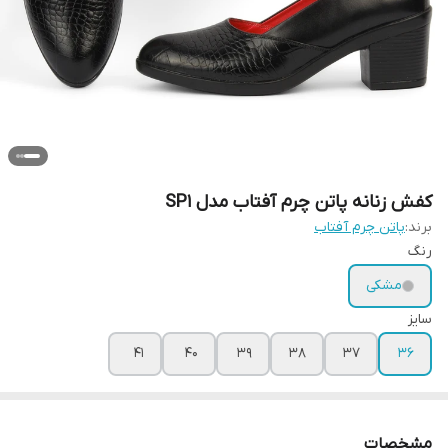
کفش زنانه پاتن چرم آفتاب مدل SP1
برند:
پاتن چرم آفتاب
رنگ
مشکی
سایز
41
40
39
38
37
36
مشخصات