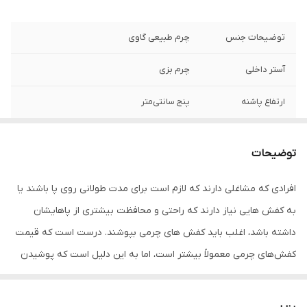
توضیحات جنس
چرم طبیعی گاوی
آستر داخلی
چرم بزی
ارتفاع پاشنه
پنج سانتی‌متر
جزئیات
دارای لژ 1 سانت
توضیحات
نگهداری
به منظور بالا بردن طول عمر این محصول حتما
از تماس آب و نور خورشید (در درازمدت) و یا
افرادی که مشاغلی دارند که لازم است برای مدت طولانی روی پا باشند یا
مواد حاوی الکل خودداری نمایید. از واکس
به کفش هایی نیاز دارند که راحتی و محافظت بیشتری از پاهایشان
مخصوص چرم استفاده شود
داشته باشد، اغلب باید کفش های چرمی بپوشند. درست است که قیمت
کفش‌های چرمی معمولاً بیشتر است، اما به این دلیل است که پوشیدن
آنها مزایای زیادی را دارد؛ از جمله قابلیت تنفس، استحکام و ماندگاری
بالاتر! هنگامی که کفش مجلسی چرمی زنانه پوشیده می شود، رطوبت