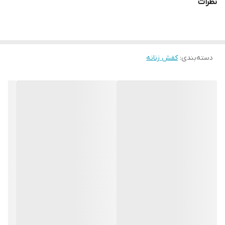
نظرات
تولید شده توسط پا را جذب می کند و بنابراین آب و هوای دلپذیر کفش
را تضمین می کند. رویه و آستر این کفش تمام چرم طبیعی است .
دسته‌بندی
:
کفش زنانه