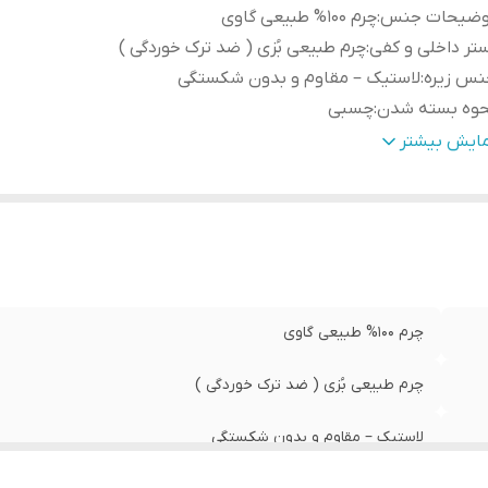
وضیحات جنس
:
چرم ۱۰۰% طبیعی گاوی
تر داخلی و کفی
:
چرم طبیعی بُزی ( ضد ترک خوردگی )
نس زیره
:
لاستیک – مقاوم و بدون شکستگی
حوه بسته شدن
:
چسبی
هداری
:
به منظور بالا بردن طول عمر این محصول حتما از تماس آب و ن
مایش بیشتر
خورشید (در درازمدت) و یا مواد حاوی الکل خودداری نمایید. از
مخصوص چرم استفاده شود
ن تک لنگه
:
۲۴۵ گرم ( ۲۵± )
چرم ۱۰۰% طبیعی گاوی
چرم طبیعی بُزی ( ضد ترک خوردگی )
لاستیک – مقاوم و بدون شکستگی