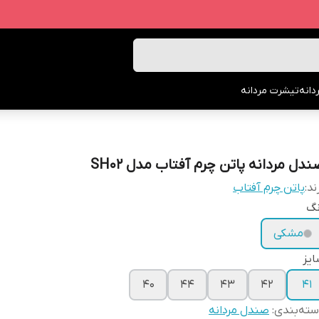
انه
تیشرت مردانه
ندل مردانه پاتن چرم آفتاب مدل SH02
ند:
پاتن چرم آفتاب
نگ
مشکی
یز
40
44
43
42
41
ته‌بندی
:
صندل مردانه