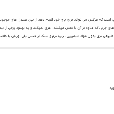
چسبی
به منظور بالا بردن طول عمر این محصول حتما از تماس آب و نور خور
نمایید. از واکس مخصوص چرم استفاده شود
ی است که هرکس می تواند برای پای خود انجام دهد از بین صندل های موجود در 
ای چرم ، که علاوه بر آن پا نفس میکشد ، عرق نمیکند و به بهبود برخی از بی
۲۴۵ گرم ( ۲۵± )
م طبیعی 100 % گاوی ، آستر چرم طبیعی بزی بدون مواد شیمیایی ، زیره نرم و سبک از جنس پلی ا
ید.