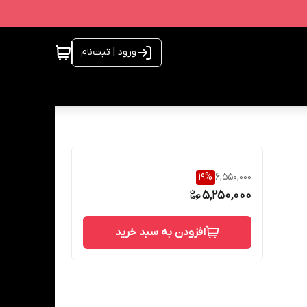
ورود | ثبت‌نام
19
%
6,550,000
5,250,000
افزودن به سبد خرید