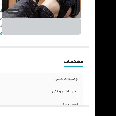
ت
آس
ج
ن
نگ
ن
وز
مشخصات
توضیحات جنس
آستر داخلی و کفی
جنس زیره