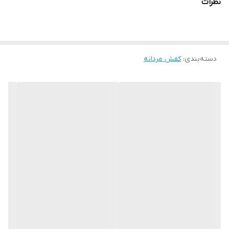
نظرات
روزانه شیک داشته باشید. بندها اجازه می دهد تا راحت کفش ها را
لغزانده و بندهای کفش را به درستی تنظیم کنید.
دسته‌بندی
:
کفش مردانه