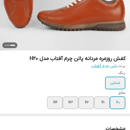
کفش روزمره مردانه پاتن چرم آفتاب مدل H20
برند:
پاتن چرم آفتاب
رنگ
عسلی
سایز
44
43
42
41
40
مشخصات