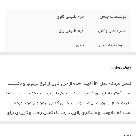
توضیحات جنس
چرم طبیعی گاوی
آستر داخلی و کفی
چرم طبیعی بزی
نحوه بسته شدن
بندی
جنس زیره
ترمو ضد ترک خوردگی و مقاوم
توضیحات
نگهداری
به منظور بالا بردن طول عمر این محصول حتما
از تماس آب و نور خورشید (در درازمدت) و یا
کفش مردانه مدل H20 تهیه شده از چرم گاوی از نوع مرغوب و باکیفیت
مواد حاوی الکل خودداری نمایید. از واکس
است آستر داخلی این کفش از جنس چرم طبیعی است که با خاصیت ضد
مخصوص چرم استفاده شود
تعریق مانع از بوی بد پا میشود . زیره این کفش ترمو و از مواد درجه
است که مقاومت و ماندگاری بالایی دارد . یک کفش راحت و کاربردی برای
استفاده روزانه در محیط‌های کاری، دانشگاهی و... این کفش را با
شلوارهای جین و کتان به راحتی می‌توانید ست کنید و یک استایل کژوال