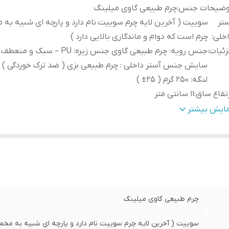
وضیحات جنس
:
چرم طبیعی گاوی میلینگ
تر
سوییت ( آخرین لایه چرم سوییت نام دارد و پارچه ای شبیه به 
خلی
:
چرم است که دوام و ماندگاری بالایی دارد )
ئیات
:
جنس رویه: چرم طبیعی گاوی جنس زیره: PU – سبک
سایش جنس آستر داخلی : چرم طبیعی بزی ( ضد ترک خوردگی ) 
لنگه: 250 گرم ( ۲۵± )
تفاع ساق
:
11 سانتی متر
هداری
:
به منظور بالا بردن طول عمر این محصول حتما از تماس آب و ن
مایش بیشتر
خورشید (در درازمدت) و یا مواد حاوی الکل خودداری نمایید. از
مخصوص چرم استفاده شود
چرم طبیعی گاوی میلینگ
سوییت ( آخرین لایه چرم سوییت نام دارد و پارچه ای شبیه به مخمل 