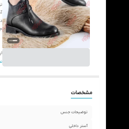
ت
آس
دا
جز
ار
نگ
ن
مشخصات
توضیحات جنس
آستر داخلی