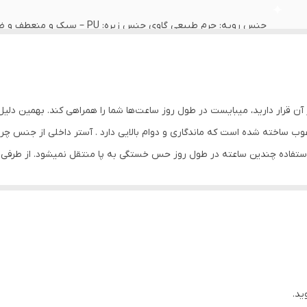
جنس رویه: چرم طبیعی گاوی جنس 
ترک خوردگی ) وزن تک لنگه: 250 گرم ( ۲۵± )
11 سانتی متر
به منظور بالا بردن طول عمر این محصول حتما از تماس آب و نور خور
آن قرار دارید، میبایست در طول روز ساعت‌ها شما را همراهی کند. بهمین دلیل 
نمایید. از واکس مخصوص چرم استفاده شود
غوب ساخته شده است که ماندگاری و دوام بالایی دارد . آستر داخلی از جنس چرم 
استفاده چندین ساعته در طول روز حس خستگی به پا منتقل نمیشود. از طرفی ب
 یک کفش زمستانی راحت برای استفاده در دانشگاه و در محیط کار و استفاده رو
ید.