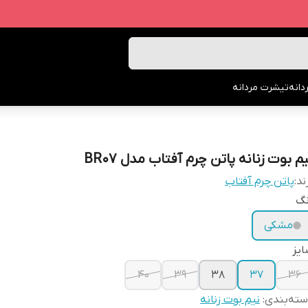
انه
تیشرت مردانه
م بوت زنانه پاتن چرم آفتاب مدل BR07
ند:
پاتن چرم آفتاب
نگ
مشکی
یز
40
39
38
37
36
ته‌بندی
:
نیم بوت زنانه