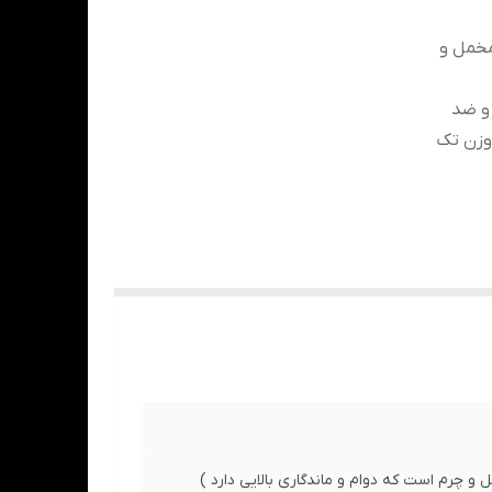
مخمل و
 و منعطف و ضد
وزن تک
ور
 واکس
و چرم است که دوام و ماندگاری بالایی دارد )