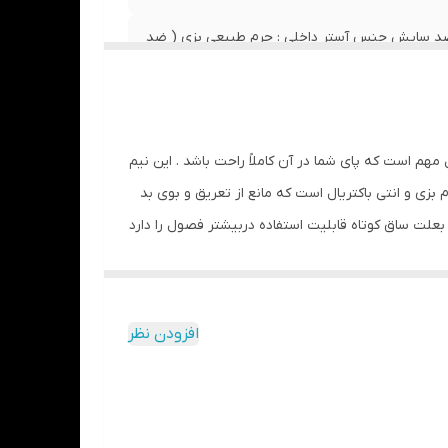
زیره: PU – سبک و منعطف و ضد سایش جنس آستر داخلی : چرم طبیعی بزی ( ضد
شید (در درازمدت) و یا مواد حاوی الکل خودداری
مهم است که پای شما در آن کاملاً راحت باشد . این نیم
بزی و انتی باکتریال است که مانع از تعریق و بوی بد
علت ساق کوتاه قابلیت استفاده دربیشتر فصول را دارد
زمره برطرف خواهد شد.
افزودن نظر