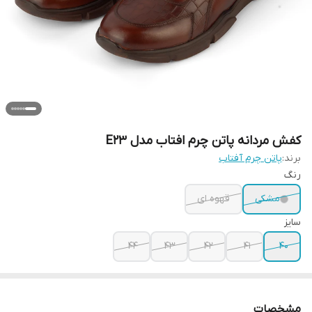
کفش مردانه پاتن چرم افتاب مدل E23
برند:
پاتن چرم آفتاب
رنگ
مشکی
قهوه ای
سایز
44
43
42
41
40
مشخصات