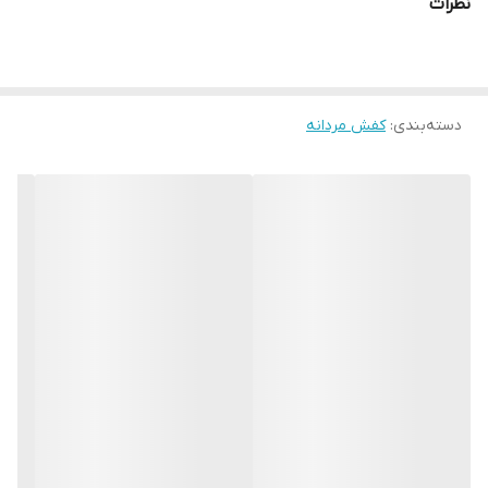
نظرات
خارج شود . زیره این کفش Rubber ( لاستیک ) و از مواد درجه است که
مقاومت و ماندگاری بالایی دارد . یک کفش راحت و کاربردی برای استفاده
روزانه در محیط‌های کاری، دانشگاهی و... این کفش را با شلوارهای جین و
دسته‌بندی
:
کفش مردانه
کتان به راحتی می‌توانید ست کنید و یک استایل کژوال روزانه شیک
داشته باشید. بندها اجازه می دهد تا راحت کفش ها را لغزانده و بندهای
کفش را به درستی تنظیم کنید