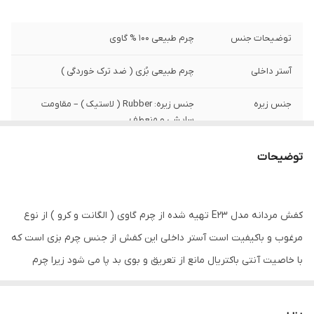
توضیحات جنس
چرم طبیعی 100 % گاوی
آستر داخلی
چرم طبیعی بُزی ( ضد ترک خوردگی )
جنس زیره
جنس زیره: Rubber ( لاستیک ) – مقاومت
سایشی و منعطف
نگهداری
به منظور بالا بردن طول عمر این محصول حتما
توضیحات
از تماس آب و نور خورشید (در درازمدت) و یا
مواد حاوی الکل خودداری نمایید. از واکس
مخصوص چرم استفاده شود
کفش مردانه مدل E23 تهیه شده از چرم گاوی ( الگانت و کرو ) از نوع
مرغوب و باکیفیت است آستر داخلی این کفش از جنس چرم بزی است که
با خاصیت آنتی باکتریال مانع از تعریق و بوی بد پا می شود زیرا چرم
قابلیت تنفس دارد و در عین حال عایق است، به این معنی که چرم گرما
را حفظ می کند اما اجازه می‌دهد تا بخار رطوبت در حین پوشیدن از آن