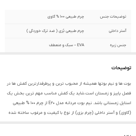
توضیحات جنس
چرم طبیعی 100 % گاوی
آستر داخلی
چرم طبیعی بُزی ( ضد ترک خوردگی )
جنس زیره
EVA – سبک و منعطف
نحوه بسته شدن
این مدل دو طرف کش است .
توضیحات
نگهداری
به منظور بالا بردن طول عمر این محصول حتما
از تماس آب و نور خورشید (در درازمدت) و یا
بوت ها و نیم بوتها همیشه از محبوب تربن و پرطرفدارترین کفش ها در
مواد حاوی الکل خودداری نمایید. از واکس
فصل پاییز و زمستان است.شاید یک کفش مناسب مهم ترین بخش یک
مخصوص چرم استفاده شود
استایل زمستانی باشد. نیم بوت مردانه مدل E20 از چرم 100 % طبیعی
(گاوی) و آستر داخلی (چرم بزی) از نوع با کیفیت و مرغوب ساخته شده
است که ماندگاری و دوام بالایی دارد . کفی این نیم بوت از جنس چرم
طبیعی ، آنتی باکتریال که مانع از تعریق و بو گرفتن پامیشود زیرا چرم