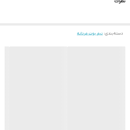
نظرات
قابلیت تنفس دارد و در عین حال عایق است، به این معنی که چرم گرما
را حفظ می کند اما اجازه می‌دهد تا بخار رطوبت در حین پوشیدن از آن
خارج شود. زیره این کفش EVA و از بهترین مواد اولیه است که با
دسته‌بندی
:
نیم بوت مردانه
خاصیت سبک و منعطف بودن ، عایق حرارتی بالایی در برابر سرما می
باشد. این نیم بوت بسیار راحت است و با استفاده چندین ساعته در طول
روز حس خستگی را به پا منتقل نمیشود. اگر بدنبال یک نیم بوت گرم و
راحت برای فصل پاییز و زمستان خود هستید این مدل گزینه بسیار
مناسبی می باشد.