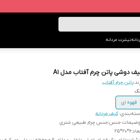
انه
تیشرت مردانه
یف دوشی پاتن چرم آفتاب مدل A1
ند:
پاتن چرم آفتاب
نگ
قهوه ای
ته‌بندی
:
کیف مردانه
وضیحات جنس
:
جنس چرم طبیعی شتری
عاد
:
6*20*25