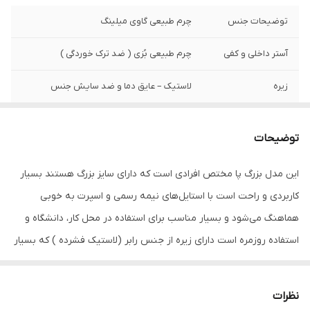
توضیحات جنس
چرم طبیعی گاوی میلینگ
آستر داخلی و کفی
چرم طبیعی بُزی ( ضد ترک خوردگی )
زیره
لاستیک – عایق دما و ضد سایش جنس
وزن تک لنگه
۴۲۵ گرم ( ۲۵± )
توضیحات
نگهداری
به منظور بالا بردن طول عمر این محصول حتما
از تماس آب و نور خورشید (در درازمدت) و یا
این مدل بزرگ پا مختص افرادی است که دارای سایز بزرگ هستند بسیار
مواد حاوی الکل خودداری نمایید. از واکس
کاربردی و راحت است با استایل‌های نیمه رسمی و اسپرت به خوبی
مخصوص چرم استفاده شود
هماهنگ می‌شود و بسیار مناسب برای استفاده در محل کار، دانشگاه و
استفاده روزمره است دارای زیره از جنس رابر (لاستیک فشرده ) که بسیار
مقاوم و ضد سایش است .جنس رویه و آستر داخلی این کفش از چرم 100
% طبیعی از نوع با کیفیت و مرغوب است که باعث می‌شود کفش در
نظرات
طول روز تنفس پذیری بالایی داشته باشد و پا در کفش اذیت نشود کفی