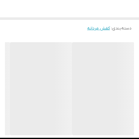
این کفش ، آنتی باکتریال است که مانع از تعریق و بو گرفتن پا میشود
این کفش را میتوانید ساعتها در طول روز بپوشید بدون اینکه حس
دسته‌بندی
:
کفش مردانه
خستگی را به پاها منتقل کند . این مدل برای افراد بزرگ پا و از سایز 45 تا
47 تولید شده است .