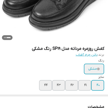
کفش روزمره مردانه مدل SP19 رنگ مشکی
برند:
پاتن چرم آفتاب
رنگ
مشکی
سایز
44
43
42
41
40
مشخصات