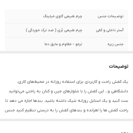
توضیحات جنس
چرم طبیعی گاوی میلینگ
آستر داخلی و کفی
چرم طبیعی بُزی ( ضد ترک خوردگی )
جنس زیره
ترمو – مقاوم و عایق دما
نگهداری
به منظور بالا بردن طول عمر این محصول حتما
از تماس آب و نور خورشید (در درازمدت) و یا
توضیحات
مواد حاوی الکل خودداری نمایید. برای دوام
بیشتر محصولات چرمی، همیشه آن‌ها را تمیز
یک کفش راحت و کاربردی برای استفاده روزانه در محیط‌های کاری،
نگه دارید.
دانشگاهی و... این کفش را با شلوارهای جین و کتان به راحتی می‌توانید
جزئیات
وزن تک لنگه: ۴۵۵ گرم ( ۲۵± ) ارتفاع لژ ۴
ست کنید و یک استایل روزانه شیک داشته باشید. بندها اجازه می دهد تا
سانتی متر
راحت کفش ها را لغزانده و بندهای کفش را به درستی تنظیم کنید جنس
رویه و آستر داخلی این کفش از چرم 100 % طبیعی گاوی است کفش چرم
رطوبت تولید شده توسط پا را جذب می کند و بنابراین آب و هوای دلپذیر