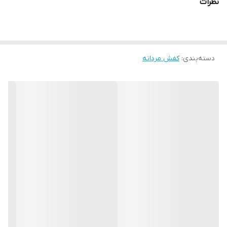
نظرات
کفش را تضمین می کند زیره این کفش از جنس ترمو است که مقاومت
بالایی دارد و همچنین عایق حرارتی بسیار خوبی در برابر سرما و گرما است
این مدل را میتوان با پوششی اسپرت یا نیمه اسپرت استفاده کرد و با
دسته‌بندی
:
کفش مردانه
کیفیت فوق العاده و ظاهر شیک و جذاب، سالیان سال برای شما ماندگار
خواهد بود