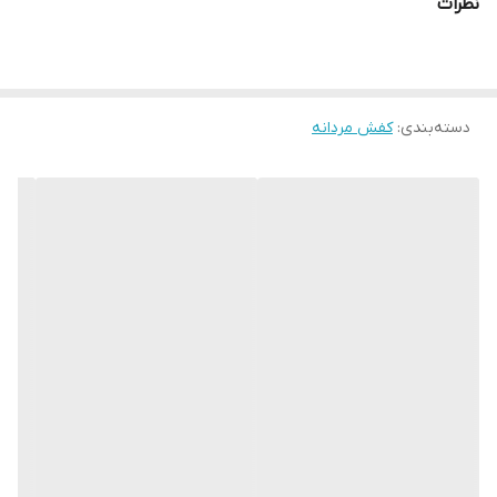
نظرات
رسمی هم به خوبی هماهنگ می‌شود جنس رویه و آستر داخلی این
کفش از چرم طبیعی 100 % از نوع با کیفیت و مرغوب است که باعث
می‌شود کفش در طول روز تنفس پذیری بالایی داشته باشد و پا در کفش
دسته‌بندی
:
کفش مردانه
اذیت نشود زیره این کفش از جنس پلی اورتان و با خاصیت دوام بالا،
سبک بودن، انعطاف پذیری و مقاومت در برابر سایش، جزو محبوب ترین
زیره ها هستند. در کل اگر بدنبال یک کفش رسمی راحت هستید که در
بیشتر ساعات روز از آن استفاده کنید بدون اینکه حس خستگی را به
پاهایتان منتقل کند بدون شک این مدل گزینه بسیار مناسبی است .