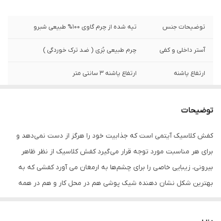
توضیحات جنس
تیه شده از چرم گاوی 100% طبیعی شبرو
آستر داخلی و کفی
چرم طبیعی بُزی ( ضد ترک خوردگی )
ارتفاع پاشنه
ارتفاع پاشنه ۳ سانتی متر
جنس زیره
پلی اورتان)– با خاصیت دوام بالا، سبک بودن،
انعطاف پذیری و مقاومت در برابر سایش
توضیحات
نگهداری
به منظور بالا بردن طول عمر این محصول حتما
کفش کلاسیک آیتمی است که جذابیت خود را هرگز از دست نمی‌دهد و
از تماس آب و نور خورشید (در درازمدت) و یا
برای هر مناسبت مورد توجه قرار می‌گیرد کفش‌ کلاسیک از نظر ظاهر
مواد حاوی الکل خودداری نمایید. از واکس
مخصوص چرم استفاده کنید
بیرونی، زیبایی خاصی را برای چشم‌ها به ارمغان می آورد کفشی که به
بهترین شکل نشان دهنده شیک پوشی هم در محل کار و هم در همه
قرارهاست .این مدل ظاهری کلاسیک و رسمی دارد اما نه از آن کفش‌های
رسمی که فقط می‌توان با کت و شلوار پوشید بلکه با استایل‌های نیمه