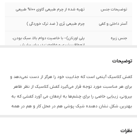
توضیحات جنس
تهیه شده از چرم طبیعی گاوی 100% طبیعی
آستر داخلی و کفی
چرم طبیعی بُزی ( ضد ترک خوردگی )
جنس زیره
پلی اورتان)– با خاصیت دوام بالا، سبک بودن،
انعطاف پذیری و مقاومت در برابر سایش
نگهداری
به منظور بالا بردن طول عمر این محصول حتما
توضیحات
از تماس آب و نور خورشید (در درازمدت) و یا
مواد حاوی الکل خودداری نمایید. کفش و
کفش کلاسیک آیتمی است که جذابیت خود را هرگز از دست نمی‌دهد و
لباس چرمی را در جایی به دور از رطوبت و گرما
نگهداری کنید از واکس مخصوص چرم
برای هر مناسبت مورد توجه قرار می‌گیرد کفش‌ کلاسیک از نظر ظاهر
استفاده کنید
بیرونی، زیبایی خاصی را برای چشم‌ها به ارمغان می آورد کفشی که به
بهترین شکل نشان دهنده شیک پوشی هم در محل کار و هم در همه
ارتفاع پاشنه
ارتفاع پاشنه ۲.۵ سانتی متر
قرارهاست .این مدل ظاهری کلاسیک و رسمی دارد اما نه از آن کفش‌های
رسمی که فقط می‌توان با کت و شلوار پوشید بلکه با استایل‌های نیمه
نظرات
رسمی هم به خوبی هماهنگ می‌شود جنس رویه و آستر داخلی این