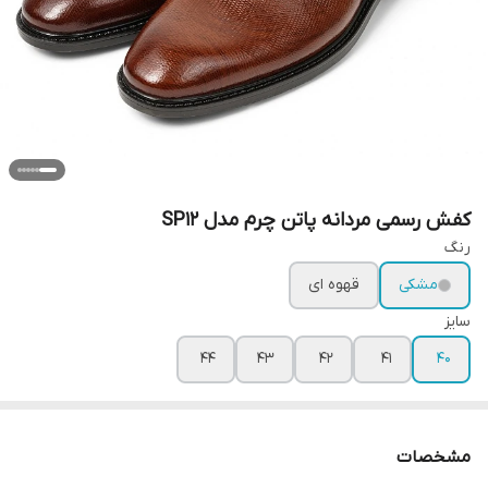
کفش رسمی مردانه پاتن چرم مدل SP12
رنگ
مشکی
قهوه ای
سایز
44
43
42
41
40
مشخصات