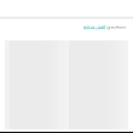
کفش از چرم طبیعی 100 % از نوع با کیفیت و مرغوب است که باعث
می‌شود کفش در طول روز تنفس پذیری بالایی داشته باشد و پا در کفش
دسته‌بندی
:
کفش مردانه
اذیت نشود زیره این کفش از جنس پلی اورتان و با خاصیت دوام بالا،
سبک بودن، انعطاف پذیری و مقاومت در برابر سایش، جزو محبوب ترین
زیره ها هستند.در کل اگر بدنبال یک کفش رسمی راحت هستید که در
بیشتر ساعات روز از آن استفاده کنید بدون اینکه حس خستگی را به
پاهایتان منتقل کند بدون شک این مدل گزینه بسیار مناسبی است .