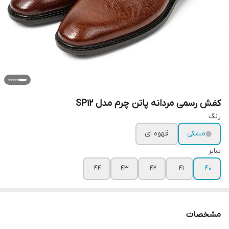
کفش رسمی مردانه پاتن چرم مدل SP12
رنگ
مشکی
قهوه ای
سایز
44
43
42
41
40
مشخصات