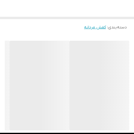
کفش از چرم طبیعی 100 % از نوع با کیفیت و مرغوب است که باعث
می‌شود کفش در طول روز تنفس پذیری بالایی داشته باشد و پا در کفش
دسته‌بندی
:
کفش مردانه
اذیت نشود زیره این کفش از جنس پلی اورتان و با خاصیت دوام بالا،
سبک بودن، انعطاف پذیری و مقاومت در برابر سایش، جزو محبوب ترین
زیره ها هستند.در کل اگر بدنبال یک کفش رسمی راحت هستید که در
بیشتر ساعات روز از آن استفاده کنید بدون اینکه حس خستگی را به
پاهایتان منتقل کند بدون شک این مدل گزینه بسیار مناسبی است .