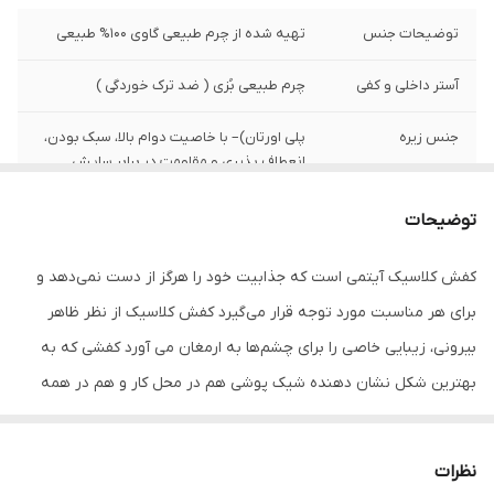
توضیحات جنس
تهیه شده از چرم طبیعی گاوی 100% طبیعی
آستر داخلی و کفی
چرم طبیعی بُزی ( ضد ترک خوردگی )
جنس زیره
پلی اورتان)– با خاصیت دوام بالا، سبک بودن،
انعطاف پذیری و مقاومت در برابر سایش
نگهداری
به منظور بالا بردن طول عمر این محصول حتما
توضیحات
از تماس آب و نور خورشید (در درازمدت) و یا
مواد حاوی الکل خودداری نمایید. کفش و
کفش کلاسیک آیتمی است که جذابیت خود را هرگز از دست نمی‌دهد و
لباس چرمی را در جایی به دور از رطوبت و گرما
نگهداری کنید از واکس مخصوص چرم
برای هر مناسبت مورد توجه قرار می‌گیرد کفش‌ کلاسیک از نظر ظاهر
استفاده کنید
بیرونی، زیبایی خاصی را برای چشم‌ها به ارمغان می آورد کفشی که به
بهترین شکل نشان دهنده شیک پوشی هم در محل کار و هم در همه
ارتفاع پاشنه
ارتفاع پاشنه ۲.۵ سانتی متر
قرارهاست .این مدل ظاهری کلاسیک و رسمی دارد اما نه از آن کفش‌های
رسمی که فقط می‌توان با کت و شلوار پوشید بلکه با استایل‌های نیمه
نظرات
رسمی هم به خوبی هماهنگ می‌شود جنس رویه و آستر داخلی این