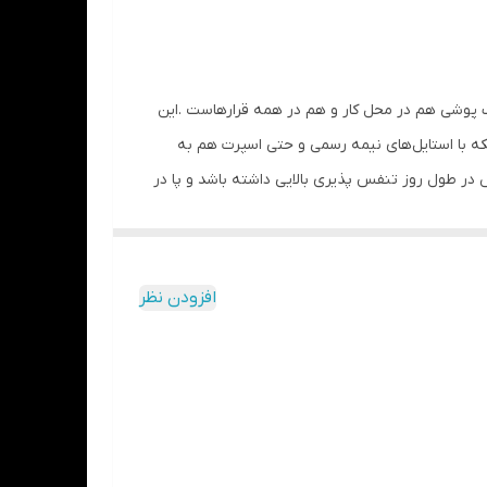
شید (در درازمدت) و یا مواد حاوی الکل خودداری
ک پوشی هم در محل کار و هم در همه قرارهاست .این
که با استایل‌های نیمه رسمی و حتی اسپرت هم به
و مرغوب است که باعث می‌شود کفش در طول روز تنفس پذیری بالایی داشته باشد و پا در
توانید بر روی کفش به سرعت بلغزید و آن را بپوشید .اگر
تقل کند بدون شک این مدل گزینه بسیار مناسبی است .
افزودن نظر