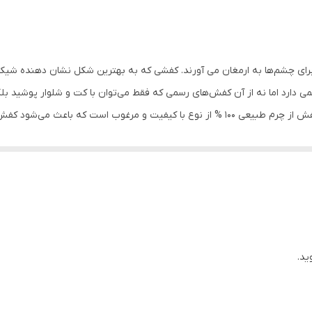
به منظور بالا بردن طول عمر این محصول حتما از تماس آب و نور خور
نمایید. از واکس مخصوص چرم استفاده کنید
 برای چشم‌ها به ارمغان می آورند. کفشی که به بهترین شکل نشان دهنده شی
 دارد اما نه از آن کفش‌های رسمی که فقط می‌توان با کت و شلوار پوشید بل
خوبی هماهنگ می‌شود جنس رویه و آستر داخلی این کفش از چرم طبیعی 100 % از نوع با کیفیت 
ن کفش از جنس پی یو با خاصیت نرم و سبک است.این کفش بدون هیچ بندی است و شما می 
 ساعات روز از آن استفاده کنید بدون اینکه حس خستگی را به پاهایتان من
ید.