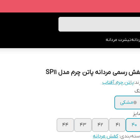
انه
تیشرت مردانه
فش رسمی مردانه پاتن چرم مدل SP11
ند:
پاتن چرم آفتاب
نگ
مشکی
یز
44
43
42
41
40
ته‌بندی
:
کفش مردانه