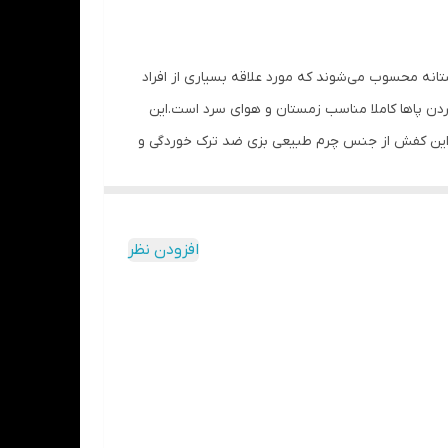
انه محسوب می‌شوند که مورد علاقه بسیاری از افراد
کردن پاها کاملا مناسب زمستان و هوای سرد است.این
کفی این کفش از جنس چرم طبیعی بزی ضد ترک خوردگی و
نس زیره: Rubber ( لاستیک ) – مقاومت سایشی و عایق سرما جنس کفی: چرم طبیعی
ا را حفظ می کند اما اجازه می‌دهد تا بخار رطوبت در
اده در محیط‌های کژوال و نیمه‌رسمی بسیار مناسب به
به دلیل ضخامت، عایق بسیار خوبی در برابر سرمای زمین
افزودن نظر
 مدل می تواند گزینه مناسبی باشد