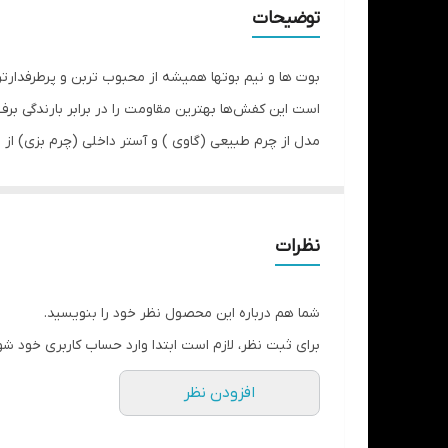
نحوه بسته شدن کفش
توضیحات
وزن کفش (یک لنگه)
بوت ها و نیم بوتها همیشه از محبوب تربن و پرطرفدارت
جنس آستر
است این کفش‌ها بهترین مقاومت را در برابر بارندگی برف
مدل از چرم طبیعی (گاوی ) و آستر داخلی (چرم بزی) از
جزئیات
آنتی باکتریال است که مانع از تعریق و بو گرفتن پامیشو
حین پوشیدن از آن خارج شود. ​پنجه گرد فضای کافی برای
طرح
نظر می‌رسد. زیره لژدار این مدل ضخیم و دندانه‌دار اس
نظرات
جنس زیره
است. در کل اگر بدنبال یک نیم بوت راحت و زیبا هستید
ارتفاع ساق
شما هم درباره این محصول نظر خود را بنویسید.
برای ثبت نظر، لازم است ابتدا وارد حساب کاربری خود شو
ارتفاع پاشنه
افزودن نظر
جنس رویه کفش