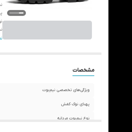
نی
پ
نو
ن
و
ن
ج
جز
مشخصات
ط
ویژگی‌های تخصصی نیم‌بوت
ج
ار
پهنای نوک کفش
ار
نوع نیم‌بوت مردانه
ج