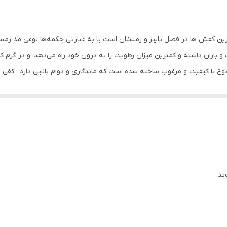
بندی
300 گرم
رین کفش ها در فصل پاییز و زمستان است یا به عبارتی چکمه‌ها نوعی مد زمست
چرم
 و باران داشته و کمترین میزان رطوبت را به درون خود راه می‌دهد. و در گرم 
 نوع با کیفیت و مرغوب ساخته شده است که ماندگاری و دوام بالایی دارد . 
جنس رویه: چرم طبیعی گاوی ج
بُزی ( ضد ترک خوردگی ) وزن تک لنگه: ۳۵۵ گرم ( ۲۵± ) ارتفاع ساق 13 سانتی متر - ارتفاع پاشنه 5 سانتی متر
د زیرا چرم قابلیت تنفس دارد و در عین حال عایق است، به این معنی که چرم گرم
 انگشتان پا فراهم می‌کند و ظاهری اسپرت‌تر به کفش داده است که برای استف
ساده
ت که علاوه بر بلندتر نشان دادن قد، از لغزش در سطوح خیس جلوگیری کرده و 
لاستیک
 که با استفاده چندین ساعته در طول روز حس خستگی را به پا منتقل نکند این
13 سانتی‌متر
ید.
چهار سانتی‌متر
چرم طبیعی