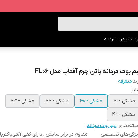
انه
تیشرت مردانه
م بوت مردانه پاتن چرم آفتاب مدل FL06
ند:
متفرقه
یز
مشکی - 41
مشکی - 40
مشکی - 44
مشکی - 43
مشکی - 42
ته‌بندی
:
نیم بوت مردانه
یژگی‌های تخصصی
مقاوم در برابر سایش , دارای کفی آنتی‌باکتریا