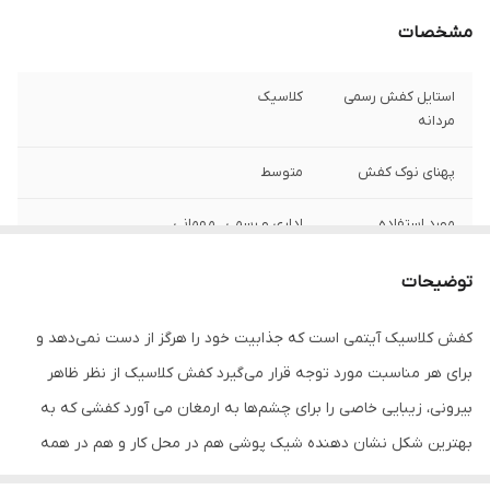
مشخصات
استایل کفش رسمی
کلاسیک
مردانه
پهنای نوک کفش
متوسط
مورد استفاده
اداری و رسمی , مهمانی
جنس
چرم طبیعی
توضیحات
جنس زیره
لاستیک
کفش کلاسیک آیتمی است که جذابیت خود را هرگز از دست نمی‌دهد و
برای هر مناسبت مورد توجه قرار می‌گیرد کفش‌ کلاسیک از نظر ظاهر
نحوه بسته شدن
بندی
کفش
بیرونی، زیبایی خاصی را برای چشم‌ها به ارمغان می آورد کفشی که به
بهترین شکل نشان دهنده شیک پوشی هم در محل کار و هم در همه
ویژگی‌های تخصصی
وزن سبک , کاهش فشارهای وارده , قابلیت
کفش
گردش هوا
قرارهاست .این مدل ظاهری کلاسیک و رسمی دارد اما نه از آن کفش‌های