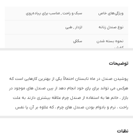
ویژگی‌های خاص
سبک و راحت , مناسب برای پیاده‌روی
نوع صندل زنانه
لژدار , طبی
نحوه بسته شدن
سگکی
کفش
جنس
چرم طبیعی
توضیحات
جنس زیره
پلی اورتان (PU)
پوشیدن صندل در ماه تابستان احتمالاً یکی از بهترین کارهایی است که
هرکس می تواند برای پای خود انجام دهد از بین صندل های موجود در
مدل پاشنه
لژدار
بازار ، خانم ها به استفاده از صندل چرم علاقه بیشتری دارند به علت
ارتفاع پاشنه
دو
راحت ، نرم و بادوام بودن صندل های چرم ، که علاوه بر آن پا نفس
میکشد ، عرق نمیکند و به بهبود برخی از بیماریهای پا سرعت می بخشد
جنس پاشنه
پلی اورتان
و باعث بوی بد پا نمی شود . این صندل از رویه با چرم طبیعی 100 %
نظرات
مورد استفاده
روزمره , اسپرت