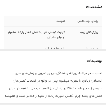
مشخصات
پهنای نوک کفش
متوسط
ویژگی‌های زیره
قابلیت گردش هوا , کاهش فشار وارده , مقاوم
در برابر سایش
جنس زیره
پلی اورتان (PU)
جنس
چرم طبیعی
توضیحات
ویژگی کفی کفش
طبی , قابلیت گردش هوا
اغلب ما در برنامه روزانه و هفتگی‌مان پیاده‌روی و زمان‌های سرپا
ایستادن زیادی را تجربه می‌کنیم پس در واقع در انتخاب کفش‌مان
نحوه بسته شدن
بندی
کفش
علاوه‌بر زیبایی باید به فاکتور راحتی نیز اهمیت زیادی بدهیم در میان
کفش‌های زنانه چرم ، کفش اسپرت زنانه از بقیه راحت‌تر است و همیشه
جزئیات
تهیه شده از چرم طبیعی ۱۰۰% گاوی جنس زیره
پلی اورتان ، کفی طبی با قابلیت گردش هوا
جزو پر طرفدارترین کفش ها بین خانم هاست.این همان کفشی است که