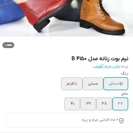
نیم بوت زنانه مدل B 4150
برند:
پاتن چرم آفتاب
رنگ
مشکی
عسلی
قرمز
سایز
40
39
38
37
6 ماه گارانتی چرم و زیره