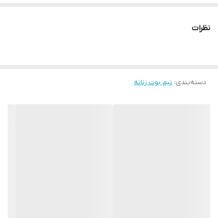
است که در صورت استفاده مداوم چندین ساعته در طول روز حس
خستگی را به پا منتقل نمیکند . زیپ کار شده در کناره های داخلی باعث
نظرات
سهولت استفاده از این کفش شده. در مجموع با انتخاب این نیم بوت
دغدغه هایتان از بابت یک خرید یک کفش گرم و راحت برای استفاده در
فصل سرما برطرف خواهد شد .
دسته‌بندی
:
نیم بوت زنانه