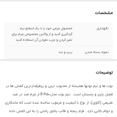
مشخصات
نگهداری
محصول چرمی خود را با یک اسفنج نرم
گردگیری کنید و از واکس مخصوص چرم برای
تمیز کردن و چرب نمودن آن استفاده کنید
نحوه بسته شدن
زیپ و بند
زیره
ترمو مواد ترک درجه 1
توضیحات
جنس رویه
رویه چرم گاوی طبیعی از نوع مرغوب و درجه
یک
بوت ها و نیم بوتها همیشه از محبوب تربن و پرطرفدارترین کفش ها در
فصل پاییز و زمستان است . نیم بوت مدل B 4150 از چرم صد در صد
جنس آستر داخلی
چرم بزی طبیعی
طبیعی (گاوی)، از نوع با کیفیت و مرغوب ساخته شده است که ماندگاری
ارتفاع ساق
15
و دوام بالایی دارد . فرم پنجه و قالب پاخور راحتی را به این کفش داده