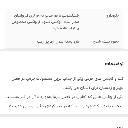
نگهداری
خشکشویی با هر حلالی به جز تری کلرواتیلن
مجاز است .اتوکشی نشود. از واکس مخصوص
چرم استفاده شود .
نحوه بسته شدن
بازو بسته شدن ازطریق زیپ
دراپ
دراپ 6 (استاندارد )
توضیحات
جیب
دارای جیب داخلی و خارجی
کت و کاپشن های چرمی یکی از جذاب ترین محصولات چرمی در فصل
جنس
تهیه شده از 100% چرم طبیعی (گوسفندی)
پاییز و زمستان برای آقایان می باشد .
آستر
دارای آستر
یکی از چالش هایی که آقایان در فصل سرما همواره با آن در گیر هستند ،
انتخاب پالتو یا کت چرمی است که در کنار گرمای کافی ، زیبایی مورد نظر
را هم داشته باشد .
کت های چرمی مردانه از زمان های قدیم مورد توجه آقایان بوده و امروزه