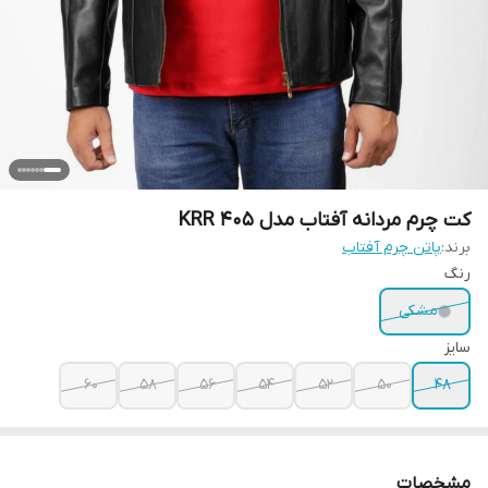
کت چرم مردانه آفتاب مدل KRR 405
برند:
پاتن چرم آفتاب
رنگ
مشکی
سایز
۶۰
۵۸
56
54
52
50
48
مشخصات