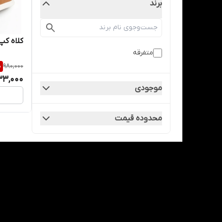
برند
کلاه کپ 
متفرقه
%
980,000
33,000
موجودی
محدوده قیمت