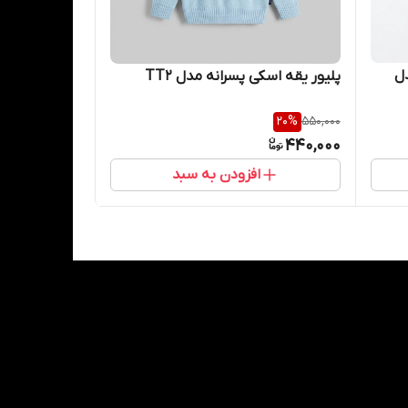
ل
پلیور یقه اسکی پسرانه مدل TT2
20
%
550,000
440,000
افزودن به سبد