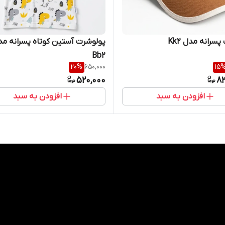
پسرانه مدل Kk2
پولوشرت آستین کوتاه پسرانه مد
Bb2
20
%
650,000
15
520,000
8
افزودن به سبد
افزودن به سبد